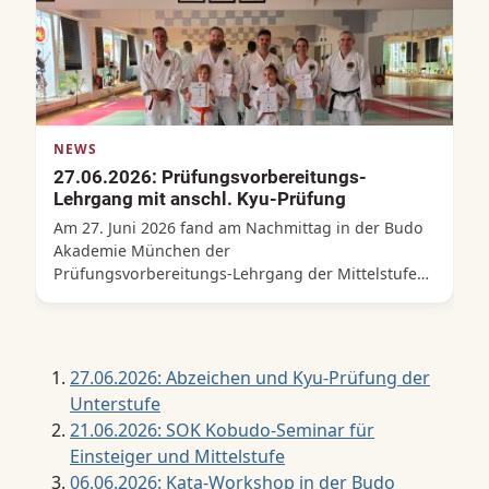
erwartet.
NEWS
27.06.2026: Prüfungsvorbereitungs-
Lehrgang mit anschl. Kyu-Prüfung
Am 27. Juni 2026 fand am Nachmittag in der Budo
Akademie München der
Prüfungsvorbereitungs‑Lehrgang der Mittelstufe
mit anschließender Kyu‑Prüfung statt – ein
intensiver Trainingstag, der die Teilnehmenden
gezielt auf die Anforderungen der mittleren
Kyu‑Grade vorbereitete. Der Lehrgang begann mit
27.06.2026: Abzeichen und Kyu-Prüfung der
einer konzentrierten Wiederholung zentraler
Unterstufe
Mittelstufen‑Techniken: Kihon‑Kombinationen,
21.06.2026: SOK Kobudo-Seminar für
präzise Kata‑Abläufe sowie Partnerübungen, die
Einsteiger und Mittelstufe
Timing, Distanz und Kontrolle schärften. Die
Trainer legten besonderen Wert auf technische
06.06.2026: Kata‑Workshop in der Budo