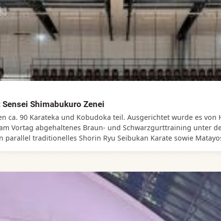
 Sensei Shimabukuro Zenei
ca. 90 Karateka und Kobudoka teil. Ausgerichtet wurde es von 
ts am Vortag abgehaltenes Braun- und Schwarzgurttraining unter 
parallel traditionelles Shorin Ryu Seibukan Karate sowie Matayos
uf Kuweit, Kanada, Finnland, England und der Schweiz angereist
die gute Organisation des Summercamps.