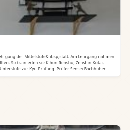
ehrgang der Mittelstufe&nbsp;statt. Am Lehrgang nahmen
lten. So trainierten sie Kihon Renshu, Zenshin Kotai,
 Unterstufe zur Kyu-Prüfung. Prüfer Sensei Bachhuber
ie Mittelstufe mit Erfolg der Prüfung. Wir gratulieren