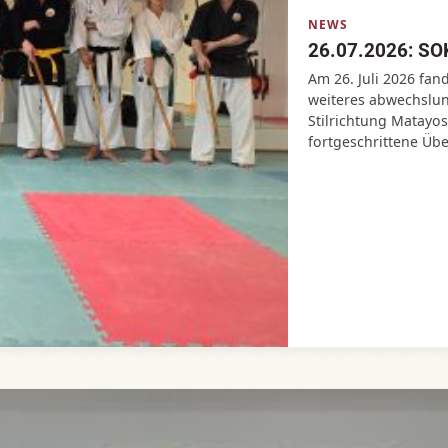
NEWS
26.07.2026: SO
Am 26. Juli 2026 f
weiteres abwechslu
Stilrichtung Matayos
fortgeschrittene Üb
Trainingseinheiten 
Beauftragter für SOK
für die Neueinsteige
fortgeschrittenen Ko
Tunkwa Hojo Undo auf
den Teilnehmern dan
Teilnehmer dankten 
Ausführung der Tech
Kobudoka aus dem SV
&nbsp;