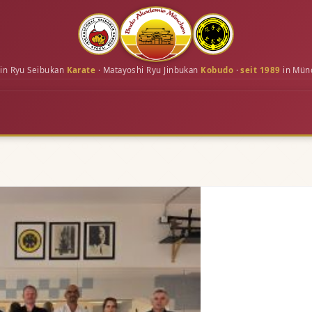
in Ryu Seibukan
Karate
· Matayoshi Ryu Jinbukan
Kobudo
·
seit 1989
in Mün