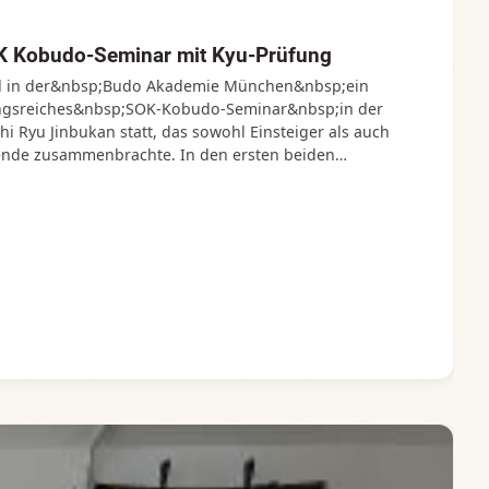
K Kobudo-Seminar mit Kyu-Prüfung
and in der&nbsp;Budo Akademie München&nbsp;ein
ngsreiches&nbsp;SOK‑Kobudo‑Seminar&nbsp;in der
hi Ryu Jinbukan statt, das sowohl Einsteiger als auch
ende zusammenbrachte. In den ersten beiden
unterrichtete Sensei Bachhuber (5. Dan Kobudo), der auch
 Kobudo im Bayer. Karate Bund ist, Bo Hojo Undo Dai Ichi
r sowie Bo Hojo Undo Dai Ich, Ni und San für die
budoka.&nbsp; In der dritten Trainingseinheit stand
 der Todo-Liste. In der vierten Traininigseinheit wurde
n der Umgang mit den Sai näher gebracht. Die
Sensei Bachhuber für die vielen Verbesserungen bei der
niken. Als krönenden Abschluss legten noch zwei
 Höhenkirchen erfolgreich die nächste Kyu-Prüfung ab.