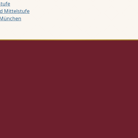
stufe
d Mittelstufe
e München