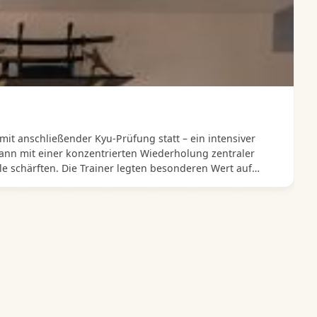
t anschließender Kyu‑Prüfung statt – ein intensiver
gann mit einer konzentrierten Wiederholung zentraler
e schärften. Die Trainer legten besonderen Wert auf
nschluss stellte sich ein Teil der Teilnehmer der
eilnehmender – von sichereren Ständen über kraftvollere
m stolzen Karateka, die einen wichtigen Schritt auf ihrem