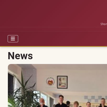
Shor
News