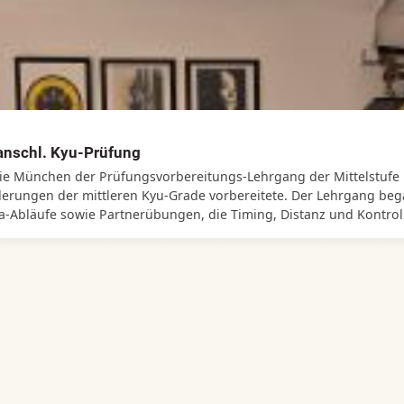
anschl. Kyu-Prüfung
e München der Prüfungsvorbereitungs‑Lehrgang der Mittelstufe mi
rderungen der mittleren Kyu‑Grade vorbereitete. Der Lehrgang be
a‑Abläufe sowie Partnerübungen, die Timing, Distanz und Kontroll
ungsprinzipien, die für die nächste Stufe entscheidend sind. Im A
ten. Der Prüfer lobte vor allem die deutliche Entwicklung vieler T
Der Tag endete mit glücklichen, teils erleichterten, aber vor alle