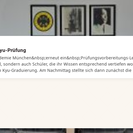
Kyu-Prüfung
kademie München&nbsp;erneut ein&nbsp;Prüfungsvorbereitungs‑L
, sondern auch Schüler, die ihr Wissen entsprechend vertiefen wol
n Kyu-Graduierung. Am Nachmittag stellte sich dann zunächst die
 der Prüflinge. Nach Übergabe der Prüfungsurkunden stellte sich d