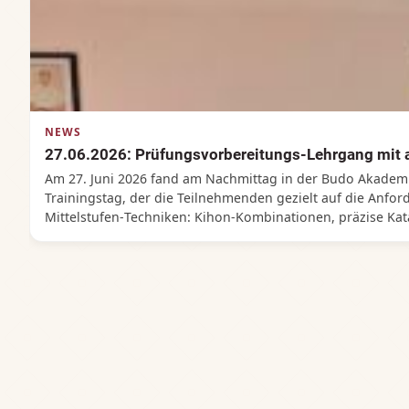
NEWS
27.06.2026: Prüfungsvorbereitungs-Lehrgang mit 
Am 27. Juni 2026 fand am Nachmittag in der Budo Akademi
Trainingstag, der die Teilnehmenden gezielt auf die Anfo
Mittelstufen‑Techniken: Kihon‑Kombinationen, präzise Kat
technische Sauberkeit und ein klares Verständnis der Beweg
Kyu‑Prüfung, in der sie ihr Können strukturiert präsentier
Techniken bis hin zu einer spürbar gereiften Ausstrahlung. 
Weg im Shorin Ryu Karate gemeistert hatten.