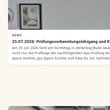
NEWS
25.07.2026: Prüfungsvorbereitungslehrgang und 
Am 25. Juli 2026 fand am Vormittag in der&nbsp;Budo A
nicht nur die Prüflinge der nachfolgenden Kyu-Prüfung teil
Ippon Kumite, Jiyu Ippon Kumite und Kata bis zur nächste
lobte nach der Prüfung den überdurchschnittlichen Einsatz
den erfolgreichen Prüflingen ganz herzlich! &nbsp;