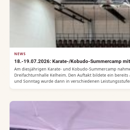
NEWS
18.-19.07.2026: Karate-/Kobudo-Summercamp mit
Am diesjährigen Karate- und Kobudo-Summercamp nahmen 
Dreifachturnhalle Kelheim. Den Auftakt bildete ein berei
und Sonntag wurde dann in verschiedenen Leistungsstufen 
diesem Summercamp war so groß, dass sogar Teilnehmer a
Trainingseinheiten und -inhalten begeistert und lobten 